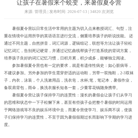
让孩子在暑假来个蜕变，来暑假夏令营
来源: 管理员 | 发布时间: 2026-07-13 | 34820 次浏览
暑假夏令营以日常生活中常用的主题为切入点来教授词汇、句型，注
重在情境中运用所学的英语语言进行交流，侧重培养孩子的听说技能。 还
通过不同主题，自然拼音，词汇词源，逻辑组记，联想等方法让孩子轻松
记忆词汇，告别死记硬背，并通过记忆曲线帮孩子打造系统的背词方案，
培养孩子良好的词汇记忆习惯，日积月累，积少成多，能够独立阅读。
参加暑假夏令营也有一定的要求，就是有遗传性病史：如心脏病等，
不建议参加。另外参加的学生需穿舒适的运动鞋，另带一双拖鞋，2-3双袜
子，内衣，泳装，个人洗漱用品，洗衣皂，水杯;笔，笔记本，暑假作业，
备双肩背包，雨伞，换洗衣服长短各一套，少量零花钱随身携带。
暑假夏令营让孩子保持学习的连贯性：漫长的暑假会让孩子们从学习
的思维和状态中一下子松懈下来，甚至有些孩子会把整个暑假的时间运用
于网络游戏等不良的娱乐环境中去，而夏令营使学习、娱乐两不误，使孩
子们保持学习的连贯性，不至于因为暑假假期过长而影响下学期的学习进
度。