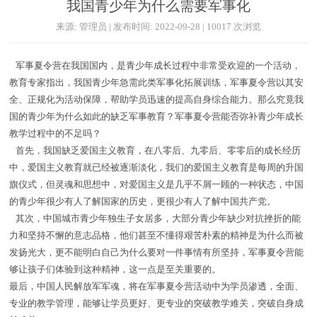
我国青少年为什么需要军事化
来源: 管理员 | 发布时间: 2022-09-28 | 10017 次浏览
军事夏令营在我国国内，是青少年成长过程中非常受欢迎的一个活动，
教育专家指出，我国青少年急需此类军事化拓展训练，军事夏令营以其安
全、正规化为活动保障，帮助学员迅速的提高自身综合能力。那么究竟我
国的青少年为什么如此的缺乏军事教育？军事夏令营能否弥补青少年成长
教学过程中的不足吗？
首先，我国缺乏爱国主义教育，在八零后、九零后、零零后的成长经历
中，爱国主义教育就已经被逐渐淡化，我们的爱国主义教育是每周的升国
旗仪式，但灵魂和思想中，对爱国主义是几乎不屑一顾的一种状态，中国
的青少年很少有人了解国家的历史，更很少有人了解中国共产党。
其次，中国城市青少年独生子女居多，大部分青少年缺少对抗挫折的能
力和坚持不懈的意志品格，他们甚至不懂得艰苦朴素的精神是为什么而被
发扬光大，更不能明白自己为什么要对一件事情有所坚持，军事夏令营能
够让孩子们体验到这种精神，这一点是至关重要的。
最后，中国人民解放军军魂，将在军事夏令营活动中为学员渗透，全面、
专业的教学管理，能够让学员更好、更专业的突破教学难关，突破自身成