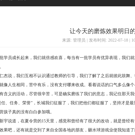
让今天的磨炼效果明日
来源: 管理员 | 发布时间: 2022-07-18 | 
学员成长起来，我们就倍感欢喜，每当有一批学员有优异表现，我们就
。
杰说，我们互相不认识通过教师的引导，我们了解了之后就彼此鼓舞、
就像人生相同，苦中有乐，没有支付哪来收成。看着说话的口气多么像个
有含义的活动，尽管很辛苦，可是确实磨练了我们的意志，我记住那天我
责任、任务、荣誉”，长城我们征服了，我们把他们都征服了，坚持才是
营孩子真的没有白白参加哦。
说道，在夏令营的15天里，感觉和曾经有了很大的改动，就是曾经有
效果吧，还有就是交到了来自全国各地的朋友，砸水球游戏业使我知道了