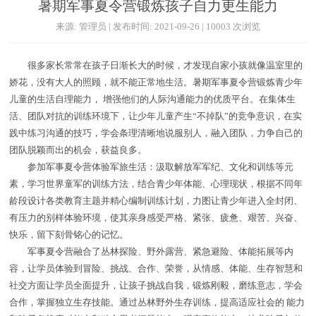
暑期军事夏令营锻炼孩子自力更生能力
来源: 管理员 | 发布时间: 2021-09-26 | 10003 次浏览
很多家长常常在孩子日渐长大的时候，才发现自家小孩就像温室里的
娇花，没有大人的照顾，就不能正常地生活。暑期军事夏令营锻炼青少年
儿童的生活自理能力， 增强他们的人际沟通能力的优质平台。在集体生
活、团队对抗的训练环境下，让少年儿童产生“不掉队”的竞争意识，在实
践中练习沟通的技巧，学会条理清晰地说服别人，融入团队，力争自己的
团队脱颖而出的机会，获益良多。
参加军事夏令营体验军旅生活：汲取解放军军纪、文化和训练等元
素，学习世界童军的训练方法，结合青少年体能、心理现状，根据不同年
龄段设计各类教育主题并精心编制训练计划，力图让青少年进入全封闭、
有压力的别样体验环境，使其亲身感受严格、紧张、疲惫、艰苦、兴奋、
快乐，留下刻骨铭心的记忆。
军事夏令营融合了丛林探险、野外露营、紧急避险、体能拓展等内
容，让学员体验到冒险、挑战、合作、荣誉，从情感、体能、生存智慧和
社交方面让学员全面提升，让孩子挑战自我，锻炼刚毅，磨练意志，学会
合作，掌握独立生存技能。通过丛林野外生存训练，提高适应社会的 能力