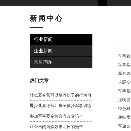
新闻中心
行业新闻
企业新闻
军事夏令
常见问题
军事基础
军容风纪
热门文章
人际交往
军事基础
什么夏令营可以培养孩子的行为习
拉响警报
惯
青少儿夏令营让孩子体验军事训练
特色科目
参加军事夏令营会有改变吗？
趣味团队
军旅文化
让今日的磨炼效果明日的光芒