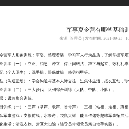
军事夏令营有哪些基础
来源: 管理员 | 发布时间: 2021-09-23 | 
营军人形象训练：军姿、整理着装，学习军人行为品质，了解掌握军规
训练（一）：立正、稍息、跨立、停止间转法、蹲下与起立、敬礼礼毕
（个人卫生）：洗手操，眼保健操，修剪指甲等。
（沟通互动）：学会沟通与基本人际交往，过集体生活，战友互动，珍
训练（二）：三大步伐、队列综合训练（大队、中队、小队）。
：紧急集合训练。
训练（一）：三声（掌声、歌声、番号声），三相（站相、走相、蹲相
军事游戏：支援前线，水果蹲，袋鼠大树，能量传递等趣味军事拓展活
生活：清洗衣物、营区大扫除（辅导员带领营员亲自动手实践）。