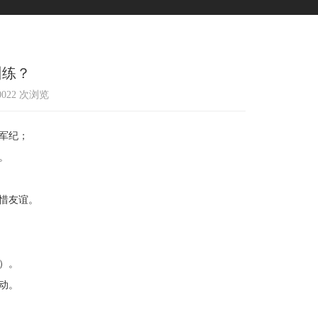
训练？
10022 次浏览
军纪；
。
惜友谊。
）。
动。